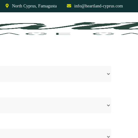
North Cyprus, Famagusta
info@heartland-cyprus.com