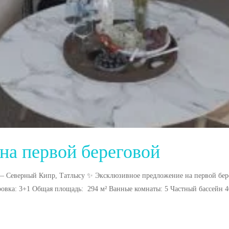
 на первой береговой
 — Северный Кипр, Татлысу ✨ Эксклюзивное предложение на первой бер
вка: 3+1 Общая площадь: 294 м² Ванные комнаты: 5 Частный бассейн 40