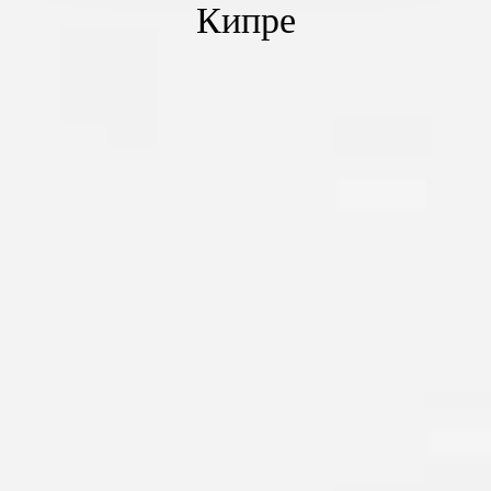
Кипре
Покупка коммерческой недвижимости на Кипре -
ответственное мероприятие. Это возможность
обеспечить себе стабильный источник прибыли. Еще
недавно коммерческие объекты на Северном Кипре не
вызывали интереса у инвесторов. Иностранцы
предпочитали приобретать апартаменты и другое жилье
на побережье Средиземного моря.