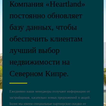
Компания «Heartland»
постоянно обновляет
базу данных, чтобы
обеспечить клиентам
лучший выбор
недвижимости на
Северном Кипре.
Ежедневно наши менеджеры получают информацию от
застройщиков, касательно новых предложений и акций.
Более мы имеем специальные партнерские скидки от