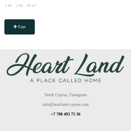
2
2 Br
2 Ba
80 m
Еще
North Cyprus, Famagusta
info@heartland-cyprus.com
+7 708 493 75 36