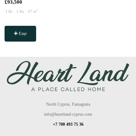
£93,500
2
1 Br
1 Ba
67 m
Еще
North Cyprus, Famagusta
info@heartland-cyprus.com
+7 708 493 75 36