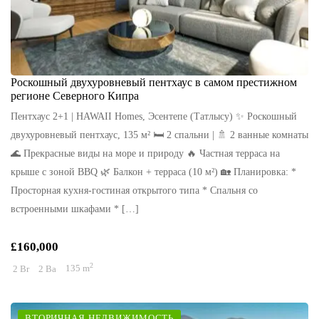
Роскошный двухуровневый пентхаус в самом престижном
регионе Северного Кипра
Пентхаус 2+1 | HAWAII Homes, Эсентепе (Татлысу) ✨ Роскошный
двухуровневый пентхаус, 135 м² 🛏 2 спальни | 🚿 2 ванные комнаты
🌊 Прекрасные виды на море и природу 🔥 Частная терраса на
крыше с зоной BBQ 🌿 Балкон + терраса (10 м²) 🏡 Планировка: *
Просторная кухня-гостиная открытого типа * Спальня со
встроенными шкафами * […]
£160,000
2
2 Br
2 Ba
135 m
ВТОРИЧНАЯ НЕДВИЖИМОСТЬ