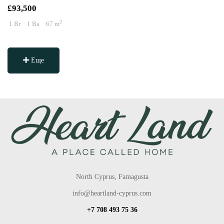
£93,500
2
1 Br
1 Ba
67 m
Еще
North Cyprus, Famagusta
info@heartland-cyprus.com
+7 708 493 75 36