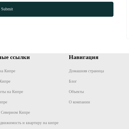
ные ссылки
Навигация
на Кипре
Домашняя страница
 Кипре
Блог
нты на Кипре
Объекты
ипре
О компании
а Северном Кипре
движимость и квартиру на кипре