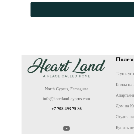
Полез
Таунхаус 
Вилла на
North Cyprus, Famagusta
Апартаме
info@heartland-cyprus.com
Дом на К
+7 708 493 75 36
Студия н
Купить не