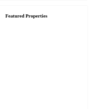
Featured Properties
ВТОРИЧНАЯ НЕДВИЖИМОСТЬ
Квартира 2+1 | Homeland Seaside —
Long Beach, Искеле
£112,500
ВТОРИЧНАЯ НЕДВИЖИМОСТЬ