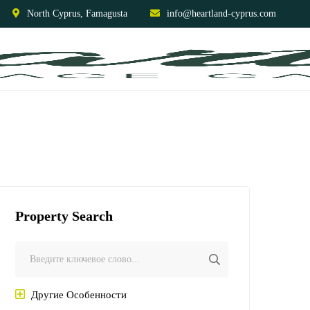
North Cyprus, Famagusta
info@heartland-cyprus.com
Property Search
Другие Особенности