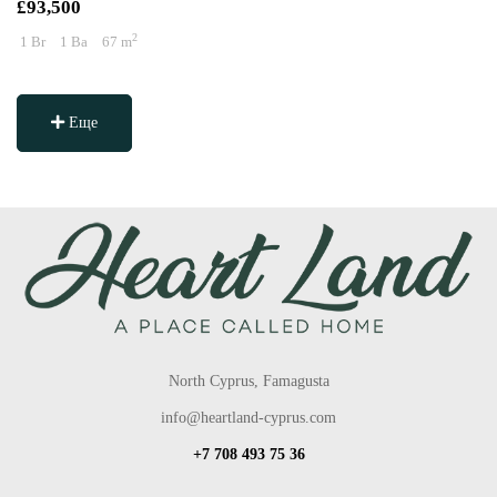
£93,500
2
1 Br
1 Ba
67 m
Еще
North Cyprus, Famagusta
info@heartland-cyprus.com
+7 708 493 75 36