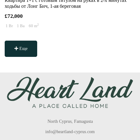
Квартира 1+1 с готовым титулом на руках в 2-х минутах
ходьбы от Лонг Бич, 1-ая береговая
£72,000
2
1 Br
1 Ba
60 m
Еще
North Cyprus, Famagusta
info@heartland-cyprus.com