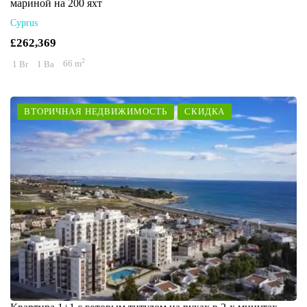
мариной на 200 яхт
Cyprus
£262,369
2
1 Br
1 Ba
66 m
ВТОРИЧНАЯ НЕДВИЖИМОСТЬ
СКИДКА