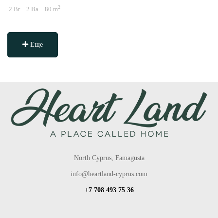
2
2 Br
2 Ba
80 m
Еще
North Cyprus, Famagusta
info@heartland-cyprus.com
+7 708 493 75 36