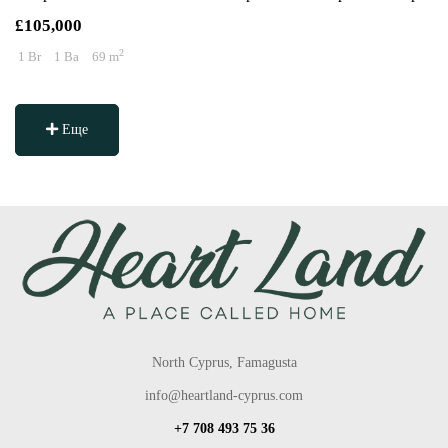
£105,000
2
1 Br
1 Ba
69 m
Еще
North Cyprus, Famagusta
info@heartland-cyprus.com
+7 708 493 75 36